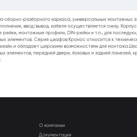
из сборно-разборного каркаса, универсальных монтажных эл
полнении, ввод/вывод. кабеля осуществляется снизу. Корпу
 рейки, монтажные профили, DIN-рейки и т.п., для последую
иных элементов. Серия шкафов Кронос относится к техниче
изайн и обладает широкими возможностями для монтажа.Шка
 элементов, передней двери, боковых и задней панелей, к
.
О компании
Документация