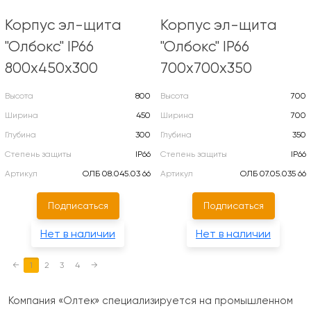
Корпус эл-щита
Корпус эл-щита
"Олбокс" IP66
"Олбокс" IP66
800х450х300
700х700х350
Высота
800
Высота
700
Ширина
450
Ширина
700
Глубина
300
Глубина
350
Степень защиты
IP66
Степень защиты
IP66
Артикул
ОЛБ 08.045.03 66
Артикул
ОЛБ 07.05.035 66
Подписаться
Подписаться
Нет в наличии
Нет в наличии
←
1
2
3
4
→
Компания «Олтек» специализируется на промышленном