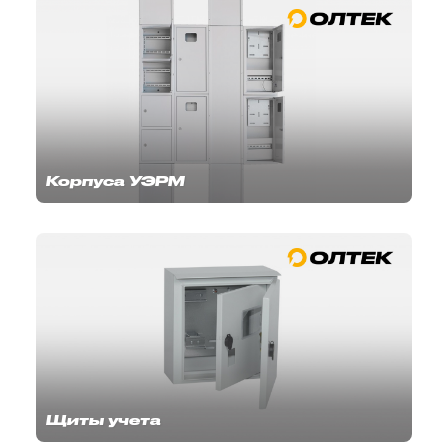
Корпуса УЭРМ
Щиты учета