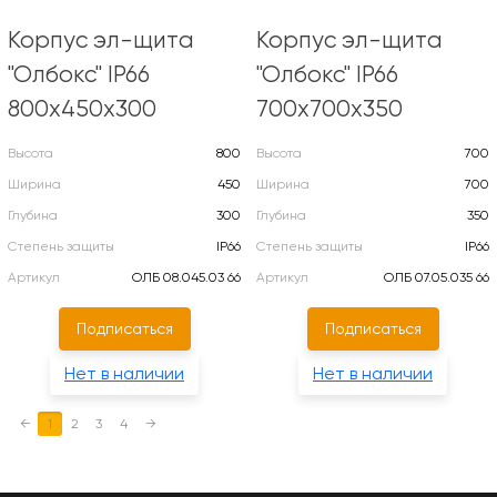
Корпус эл-щита
Корпус эл-щита
"Олбокс" IP66
"Олбокс" IP66
800х450х300
700х700х350
Высота
800
Высота
700
Ширина
450
Ширина
700
Глубина
300
Глубина
350
Степень защиты
IP66
Степень защиты
IP66
Артикул
ОЛБ 08.045.03 66
Артикул
ОЛБ 07.05.035 66
Подписаться
Подписаться
Нет в наличии
Нет в наличии
←
1
2
3
4
→