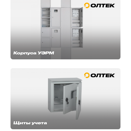
Корпуса УЭРМ
Щиты учета