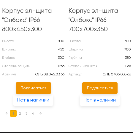
Корпус эл-щита
Корпус эл-щита
"Олбокс" IP66
"Олбокс" IP66
800х450х300
700х700х350
Высота
800
Высота
700
Ширина
450
Ширина
700
Глубина
300
Глубина
350
Степень защиты
IP66
Степень защиты
IP66
Артикул
ОЛБ 08.045.03 66
Артикул
ОЛБ 07.05.035 66
Подписаться
Подписаться
Нет в наличии
Нет в наличии
←
1
2
3
4
→