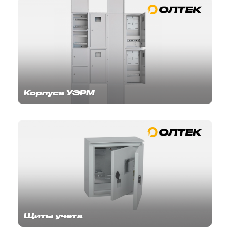
Корпуса УЭРМ
Щиты учета